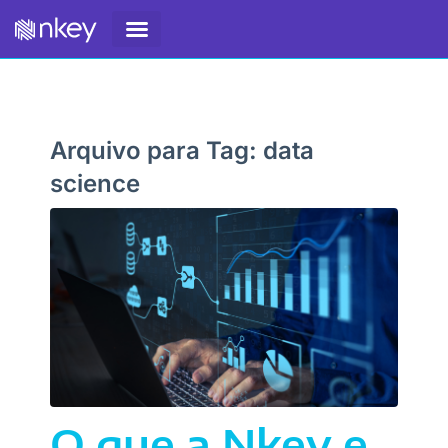
SOBRE NÓS
Arquivo para Tag:
data
science
O que a Nkey e